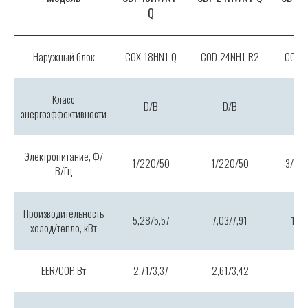
Q
Наружный блок
COX-18HN1-Q
COD-24NH1-R2
COD-
Класс
D/B
D/B
энергоэффективности
Электропитание, Ф/
1/220/50
1/220/50
3/38
В/Гц
Производительность
5,28/5,57
7,03/7,91
10,5
холод/тепло, кВт
EER/COP, Вт
2,71/3,37
2,61/3,42
3,0