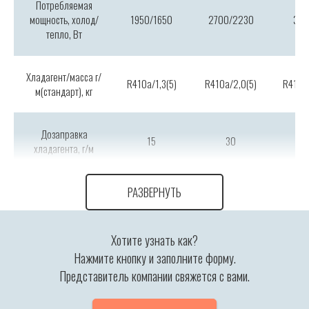
Потребляемая
мощность, холод/
1950/1650
2700/2230
350
тепло, Вт
Хладагент/масса г/
R410a/1,3(5)
R410a/2,0(5)
R410a/
м(стандарт), кг
Дозаправка
15
30
хладагента, г/м
Габариты
РАЗВЕРНУТЬ
внутреннего блока
880x674x210
1100x774x249
1100
(ШхГхВ), мм
Хотите узнать как?
Нажмите кнопку и заполните форму.
Габариты наружного
805x330x554
890x342x673
946x
Представитель компании свяжется с вами.
блока (ШхГхВ), мм