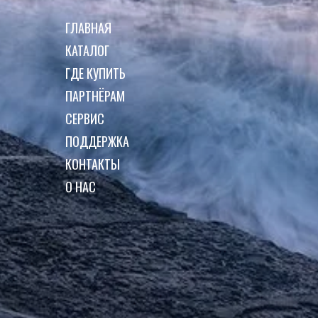
ГЛАВНАЯ
КАТАЛОГ
ГДЕ КУПИТЬ
ПАРТНЁРАМ
СЕРВИС
ПОДДЕРЖКА
КОНТАКТЫ
О НАС