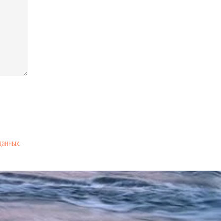
данных
.