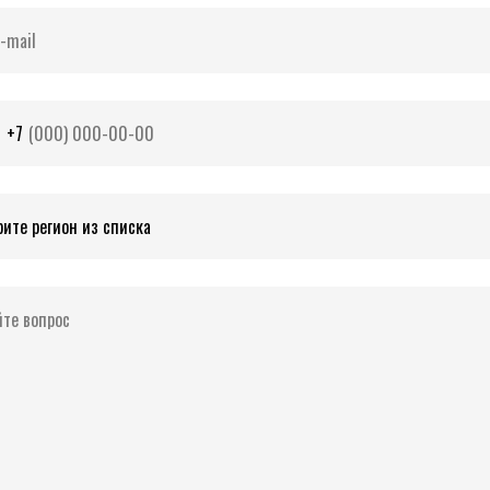
-mail
+7
те вопрос